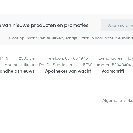
E-mail adres
te van nieuwe producten en promoties
Door op inschrijven te klikken, schrijft u zich in voor onze nieuw
t 149
2500
Lier
Telefoon:
03 480 19 15
E-mailadres:
inf
Apotheek titularis:
Pol De Saedeleer
BTW nummer:
BE0404041
ondheidsnieuws
Apotheker van wacht
Voorschrift
Algemene verk