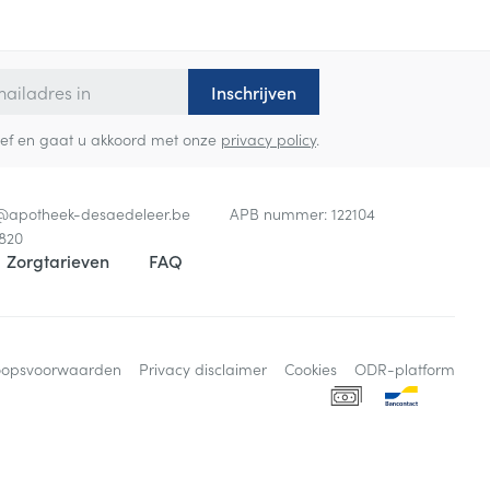
Inschrijven
sbrief en gaat u akkoord met onze
privacy policy
.
o@
apotheek-desaedeleer.be
APB nummer:
122104
820
Zorgtarieven
FAQ
oopsvoorwaarden
Privacy disclaimer
Cookies
ODR-platform