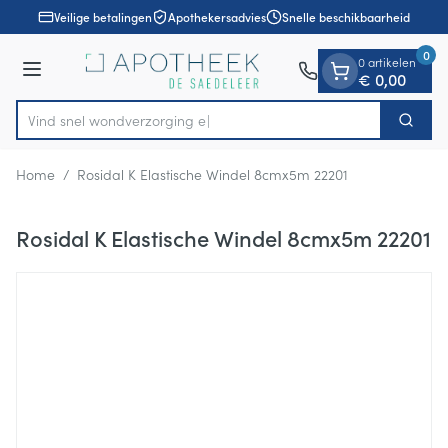
Dia 1 van 1
Ga naar de inhoud
Veilige betalingen
Apothekersadvies
Snelle beschikbaarheid
0
0 artikelen
Menu
€ 0,00
Vind snel wondver
Zoek
Product, merk, categorie...
Home
/
Rosidal K Elastische Windel 8cmx5m 22201
Rosidal K Elastische Windel 8cmx5m 22201