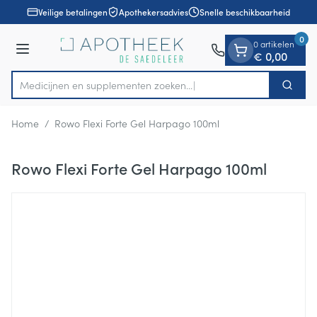
Dia 1 van 1
Ga naar de inhoud
Veilige betalingen
Apothekersadvies
Snelle beschikbaarheid
0
0 artikelen
Menu
€ 0,00
Medicijnen en supplementen zoeken...
Zoek
Product, merk, categorie...
Home
/
Rowo Flexi Forte Gel Harpago 100ml
Rowo Flexi Forte Gel Harpago 100ml