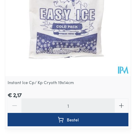
100
Verpakking
Behoud
Kamertemperatuur (15°C - 25°C)
Instant Ice Cp/ Kp Cryoth 19x14cm
€ 2,17
Aantal
Bestel