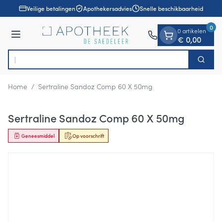
Dia 1 van 1
Ga naar de inhoud
Veilige betalingen
Apothekersadvies
Snelle beschikbaarheid
0
0 artikelen
Menu
€ 0,00
Ont
Zoek
Product, merk, categorie...
Home
/
Sertraline Sandoz Comp 60 X 50mg
Sertraline Sandoz Comp 60 X 50mg
Geneesmiddel
Op voorschrift