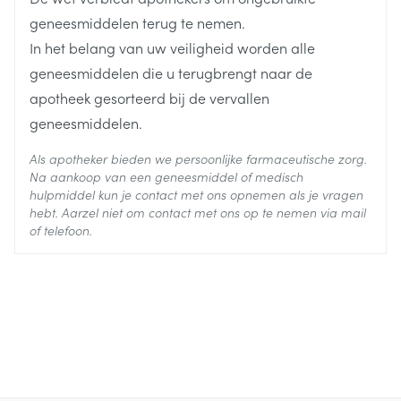
In 1 enkele dosis per dag, 's morgens of 's avonds
Actieve
sertraline hydrochloride
Ingrediënten
geneesmiddelen terug te nemen.
Met of zonder voedsel
In het belang van uw veiligheid worden alle
Behoud
Kamertemperatuur (15°C - 25°C)
geneesmiddelen die u terugbrengt naar de
apotheek gesorteerd bij de vervallen
geneesmiddelen.
Als apotheker bieden we persoonlijke farmaceutische zorg.
Na aankoop van een geneesmiddel of medisch
hulpmiddel kun je contact met ons opnemen als je vragen
hebt. Aarzel niet om contact met ons op te nemen via mail
of telefoon.