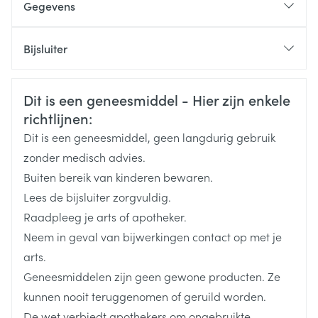
Gegevens
Dosisverandering in stappen van 50 mg met min. 1
CNK
2275055
week interval
Bijsluiter
Max. 200 mg/dag
Organisaties
Nederlands
Sandoz
Duits
Frans
Startdosis 25 mg/dag, na een week 50 mg/dag
Veiligheidsinformatie
Dosisverandering in stappen van 50 mg met min. 1
Dit is een geneesmiddel - Hier zijn enkele
Merken
Sandoz
richtlijnen:
week interval
Max. 200 mg/dag
Dit is een geneesmiddel, geen langdurig gebruik
Breedte
45 mm
zonder medisch advies.
Startdosis
Buiten bereik van kinderen bewaren.
13 tot 17 jaar: 50 mg/dag.
Lengte
102 mm
Lees de bijsluiter zorgvuldig.
6 tot 12 jaar: 25 mg/dag, na een week 50 mg/dag (=
Raadpleeg je arts of apotheker.
2,5 ml oplossing)
Diepte
35 mm
Neem in geval van bijwerkingen contact op met je
Dosisverandering in stappen van 50 mg met min. 1
arts.
week interval
Hoeveelheid
60
Geneesmiddelen zijn geen gewone producten. Ze
Verpakking
Max. 200 mg/dag
kunnen nooit teruggenomen of geruild worden.
De wet verbiedt apothekers om ongebruikte