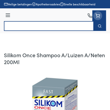
Ga naar de inhoud
Veilige betalingen
Apothekersadvies
Snelle beschikbaarheid
Menu
Zoek
Product, merk, categorie...
Silikom Once Shampoo A/Luizen A/Neten
200Ml