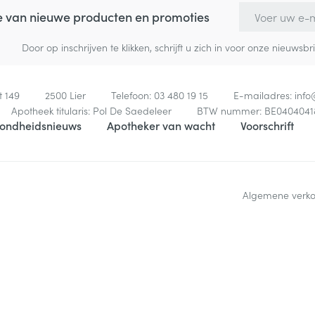
E-mail adres
te van nieuwe producten en promoties
Door op inschrijven te klikken, schrijft u zich in voor onze nieuw
t 149
2500
Lier
Telefoon:
03 480 19 15
E-mailadres:
inf
Apotheek titularis:
Pol De Saedeleer
BTW nummer:
BE0404041
ondheidsnieuws
Apotheker van wacht
Voorschrift
Algemene verk