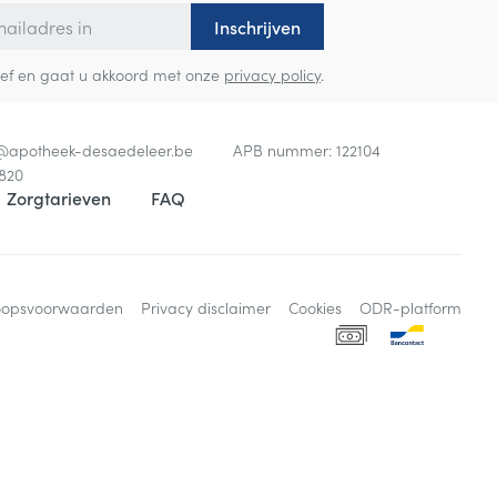
Inschrijven
sbrief en gaat u akkoord met onze
privacy policy
.
o@
apotheek-desaedeleer.be
APB nummer:
122104
820
Zorgtarieven
FAQ
oopsvoorwaarden
Privacy disclaimer
Cookies
ODR-platform