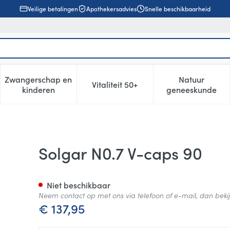
Veilige betalingen
Apothekersadvies
Snelle beschikbaarheid
Zwangerschap en
Natuur
Vitaliteit 50+
, verzorging en hygiëne categorie
enu voor Dieet, voeding en vitamines categorie
Toon submenu voor Zwangerschap en kinderen cat
Toon submenu voor Vitaliteit 5
Toon subm
kinderen
geneeskunde
Solgar N0.7 V-caps 90
Niet beschikbaar
Neem contact op met ons via telefoon of e-mail, dan bek
€ 137,95