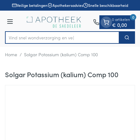
Dia 1 van 1
Ga naar de inhoud
Veilige betalingen
Apothekersadvies
Snelle beschikbaarheid
0
0 artikelen
Menu
€ 0,00
Vind snel wondverzorgi
Zoek
Product, merk, categorie...
Home
/
Solgar Potassium (kalium) Comp 100
Solgar Potassium (kalium) Comp 100