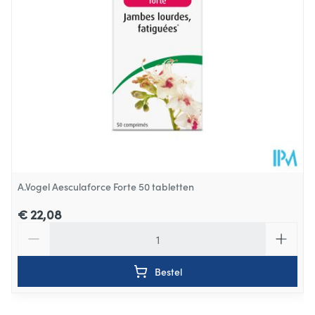
Verpakking
Behoud
Kamertemperatuur (15°C - 25°C)
A.Vogel Aesculaforce Forte 50 tabletten
€ 22,08
Aantal
Bestel