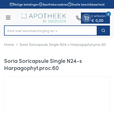
Dia 1 van 1
Ga naar de inhoud
Veilige betalingen
Apothekersadvies
Snelle beschikbaarheid
0
0 artikelen
Menu
€ 0,00
Vind snel wondverzorg
Zoek
Product, merk, categorie...
Home
/
Soria Soricapsule Single N24-s Harpagophyt.proc.60
Soria Soricapsule Single N24-s
Harpagophyt.proc.60