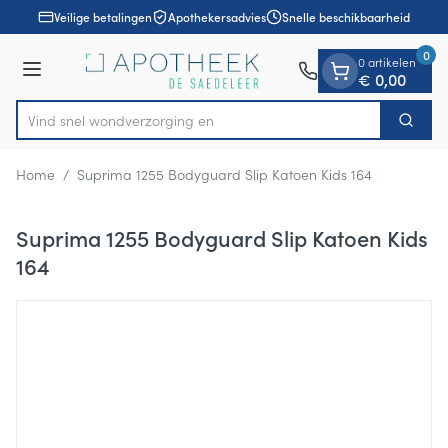
Dia 1 van 1
Ga naar de inhoud
Veilige betalingen
Apothekersadvies
Snelle beschikbaarheid
0
0 artikelen
Menu
€ 0,00
Vind snel wondverzo
Zoek
Product, merk, categorie...
Home
/
Suprima 1255 Bodyguard Slip Katoen Kids 164
Suprima 1255 Bodyguard Slip Katoen Kids
164