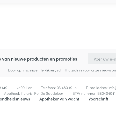
E-mail adres
te van nieuwe producten en promoties
Door op inschrijven te klikken, schrijft u zich in voor onze nieuw
t 149
2500
Lier
Telefoon:
03 480 19 15
E-mailadres:
inf
Apotheek titularis:
Pol De Saedeleer
BTW nummer:
BE0404041
ondheidsnieuws
Apotheker van wacht
Voorschrift