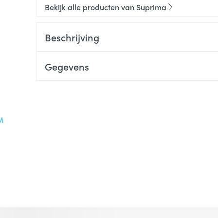
Bekijk alle producten van Suprima
Beschrijving
Gegevens
 met de tabtoets. Je kunt de carrousel overslaan of direct na