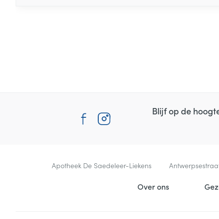
Blijf op de hoog
Contacteer ons
Apotheek De Saedeleer-Liekens
Antwerpsestraa
Nuttige links
Over ons
Gez