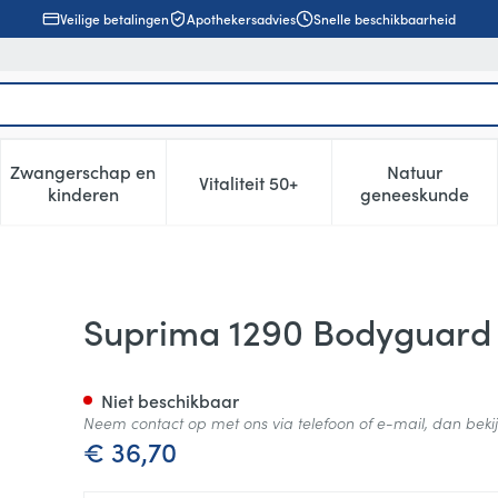
Veilige betalingen
Apothekersadvies
Snelle beschikbaarheid
Zwangerschap en
Natuur
Vitaliteit 50+
, verzorging en hygiëne categorie
enu voor Dieet, voeding en vitamines categorie
Toon submenu voor Zwangerschap en kinderen cat
Toon submenu voor Vitaliteit 5
Toon subm
kinderen
geneeskunde
va Dame Zwart S
Suprima 1290 Bodyguard
Niet beschikbaar
Neem contact op met ons via telefoon of e-mail, dan bek
€ 36,70