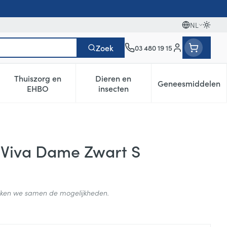
NL
Oversc
Talen
Zoek
03 480 19 15
Klant menu
Thuiszorg en
Dieren en
Geneesmiddelen
egorie
0+ categorie
enu voor Natuur geneeskunde categorie
Toon submenu voor Thuiszorg en EHBO categorie
Toon submenu voor Dieren en i
Toon subm
EHBO
insecten
 Viva Dame Zwart S
ijken we samen de mogelijkheden.