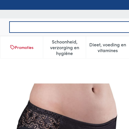
Ga naar de inhoud
Product, merk, categorie...
Schoonheid,
Dieet, voeding en
verzorging en
Promoties
Toon submenu voor Schoonheid
Toon subm
vitamines
hygiëne
Suprima 1290 Bodyguard Vi