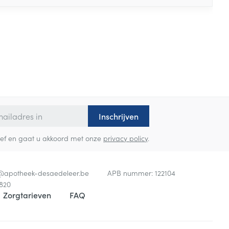
Inschrijven
sbrief en gaat u akkoord met onze
privacy policy
.
o@
apotheek-desaedeleer.be
APB nummer:
122104
820
Zorgtarieven
FAQ