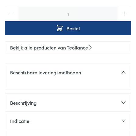
Aantal
Bestel
Bekijk alle producten van Teoliance
Beschikbare leveringsmethoden
Beschrijving
Indicatie
Synergetische vereniging van 2 bio-actieve stoffen:
een gepatenteerd postbioticum EpiCor™ en