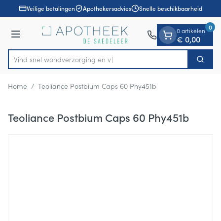
Dia 1 van 1
Ga naar de inhoud
Veilige betalingen
Apothekersadvies
Snelle beschikbaarheid
0
0 artikelen
Menu
€ 0,00
Vind snel wondverzor
Zoek
Product, merk, categorie...
Home
/
Teoliance Postbium Caps 60 Phy451b
Teoliance Postbium Caps 60 Phy451b