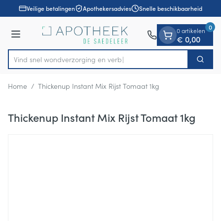
Dia 1 van 1
Ga naar de inhoud
Veilige betalingen
Apothekersadvies
Snelle beschikbaarheid
0
0 artikelen
Menu
€ 0,00
Vind snel wondverzorging
Zoek
Product, merk, categorie...
Home
/
Thickenup Instant Mix Rijst Tomaat 1kg
Thickenup Instant Mix Rijst Tomaat 1kg