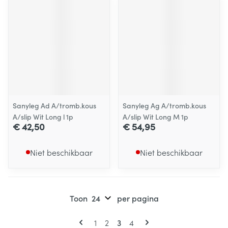
Sanyleg Ad A/tromb.kous
Sanyleg Ag A/tromb.kous
A/slip Wit Long l 1p
A/slip Wit Long M 1p
€ 42,50
€ 54,95
Niet beschikbaar
Niet beschikbaar
Toon
per pagina
Pagina's
U lees momenteel pagina
Pagina
Pagina
Pagina
1
2
3
4