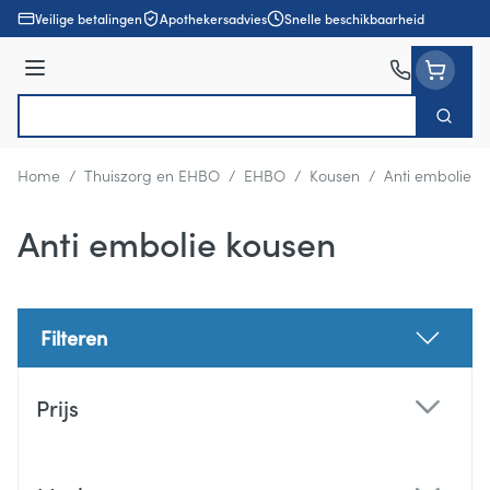
Ga naar de inhoud
Veilige betalingen
Apothekersadvies
Snelle beschikbaarheid
Menu
Zoek
Product, merk, categorie...
Home
/
Thuiszorg en EHBO
/
EHBO
/
Kousen
/
Anti embolie k
Anti embolie kousen
Filteren
Doorgaan naar productlijst
Prijs
filter