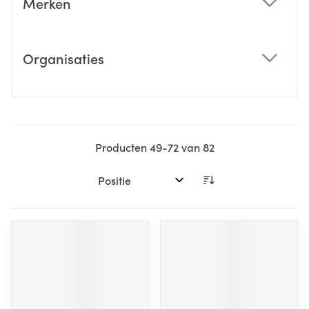
Merken
filter
Organisaties
filter
Producten
49
-
72
van
82
Sorteer op: