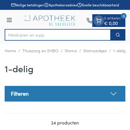
Dia 1 van 1
Ga naar de inhoud
Veilige betalingen
Apothekersadvies
Snelle beschikbaarheid
0
0 artikelen
Menu
€ 0,00
Med
Zoek
Product, merk, categorie...
Home
/
Thuiszorg en EHBO
/
Stoma
/
Stomazakjes
/
1-delig
1-delig
Filteren
24
producten