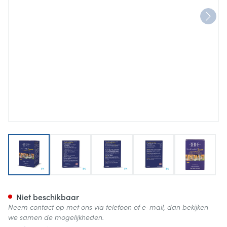
View larger image
View larger image
View larger image
View larger image
View lar
Unocardio Sports Softgels 60
Niet beschikbaar
Neem contact op met ons via telefoon of e-mail, dan bekijken
we samen de mogelijkheden.