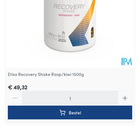
Kamertemperatuur (15°C -
Behoud
25°C)
Etixx Recovery Shake Rasp/kiwi 1500g
€ 49,32
Aantal
Bestel