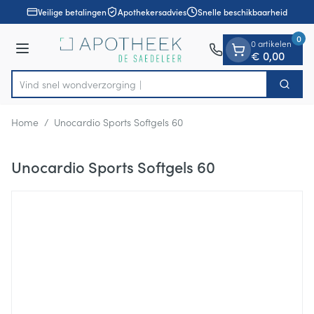
Dia 1 van 1
Ga naar de inhoud
Veilige betalingen
Apothekersadvies
Snelle beschikbaarheid
0
0 artikelen
Menu
€ 0,00
Vind snel wondverz
Zoek
Product, merk, categorie...
Home
/
Unocardio Sports Softgels 60
Unocardio Sports Softgels 60