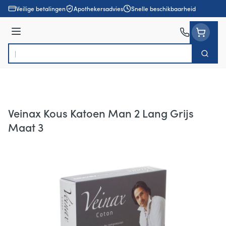
Ga naar de inhoud
Veilige betalingen
Apothekersadvies
Snelle beschikbaarheid
Menu
Zoek
Product, merk, categorie...
Veinax Kous Katoen Man 2 Lang Grijs
Maat 3