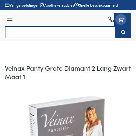
Ga naar de inhoud
Veilige betalingen
Apothekersadvies
Snelle beschikbaarheid
Menu
Zoek
Product, merk, categorie...
Veinax Panty Grote Diamant 2 Lang Zwart
Maat 1