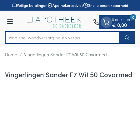
Dia 1 van 1
Ga naar de inhoud
Veilige betalingen
Apothekersadvies
Snelle beschikbaarheid
0
0 artikelen
Menu
€ 0,00
Vind snel wondverzorging e
Zoek
Product, merk, categorie...
Home
/
Vingerlingen Sander F7 Wit 50 Covarmed
Vingerlingen Sander F7 Wit 50 Covarmed