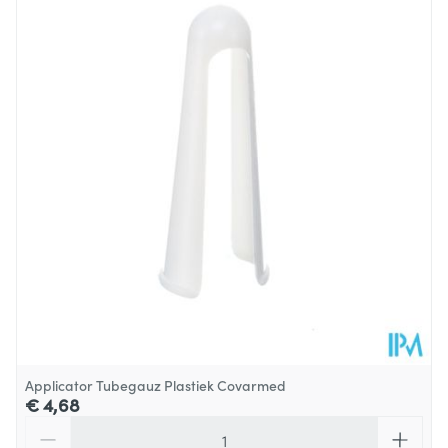
Diepte
32 mm
Behoud
Kamertemperatuur (15°C - 25°C)
Applicator Tubegauz Plastiek Covarmed
€ 4,68
Aantal