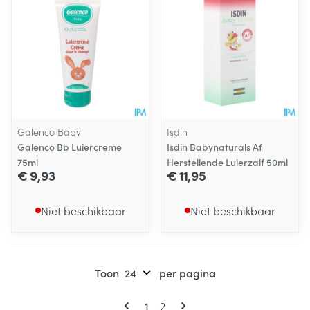
Galenco Baby
Isdin
Galenco Bb Luiercreme
Isdin Babynaturals Af
75ml
Herstellende Luierzalf 50ml
€ 9,93
€ 11,95
Niet beschikbaar
Niet beschikbaar
Toon
per pagina
Pagina's
U lees momenteel pagina
Pagina
1
2