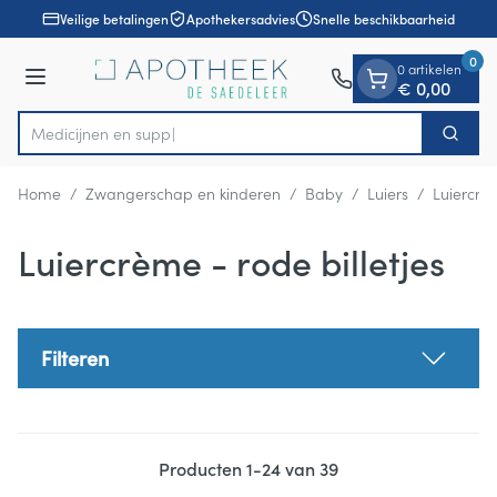
Dia 1 van 1
Ga naar de inhoud
Veilige betalingen
Apothekersadvies
Snelle beschikbaarheid
0
0 artikelen
Menu
€ 0,00
Zoek
Product, merk, categorie...
Home
/
Zwangerschap en kinderen
/
Baby
/
Luiers
/
Luiercrèm
Luiercrème - rode billetjes
Filteren
Producten
1
-
24
van
39