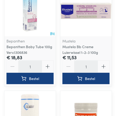
Bepanthen
Mustela
Bepanthen Baby Tube 100g
Mustela Bb Creme
Verv.1306836
Luierwissel 1-2-3 100g
€ 18,83
€ 11,53
Aantal
Aantal
Bestel
Bestel