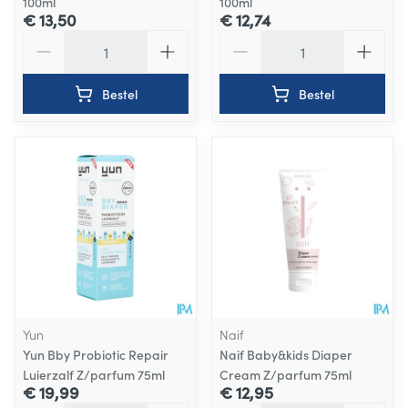
100ml
100ml
€ 13,50
€ 12,74
Aantal
Aantal
Bestel
Bestel
Yun
Naif
Yun Bby Probiotic Repair
Naif Baby&kids Diaper
Luierzalf Z/parfum 75ml
Cream Z/parfum 75ml
€ 19,99
€ 12,95