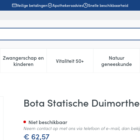
Veilige betalingen
Apothekersadvies
Snelle beschikbaarheid
Zwangerschap en
Natuur
Vitaliteit 50+
, verzorging en hygiëne categorie
enu voor Dieet, voeding en vitamines categorie
Toon submenu voor Zwangerschap en kinderen cat
Toon submenu voor Vitaliteit 5
Toon subm
kinderen
geneeskunde
l Xs
Bota Statische Duimorthes
Niet beschikbaar
Neem contact op met ons via telefoon of e-mail, dan bek
€ 62,57