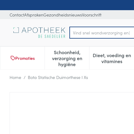
Ga naar de inhoud
Dia 1 van 1
Contact
Afspraken
Gezondheidsnieuws
Voorschrift
Vi
Product, merk, categorie...
Schoonheid,
Dieet, voeding en
verzorging en
Promoties
Toon submenu voor Schoonheid
Toon subm
vitamines
hygiëne
Home
/
Bota Statische Duimorthese l Xs
Bota Statische Duimorthese 