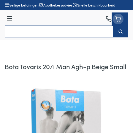
Ga naar de inhoud
Veilige betalingen
Apothekersadvies
Snelle beschikbaarheid
Menu
Zoek
Product, merk, categorie...
Bota Tovarix 20/i Man Agh-p Beige Small