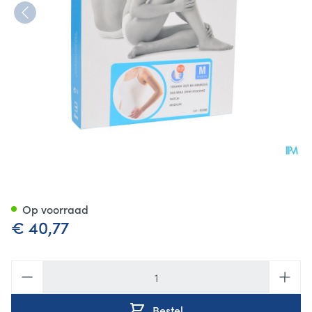
Bota Tovarix 20/ii Armkous 
Op voorraad
€ 40,77
Aantal
Bestel