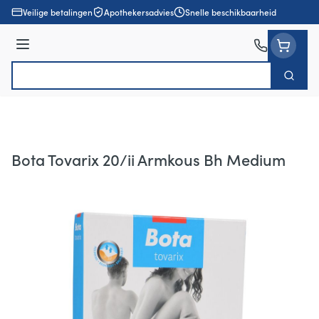
Ga naar de inhoud
Veilige betalingen
Apothekersadvies
Snelle beschikbaarheid
Menu
Zoek
Product, merk, categorie...
Bota Tovarix 20/ii Armkous Bh Medium