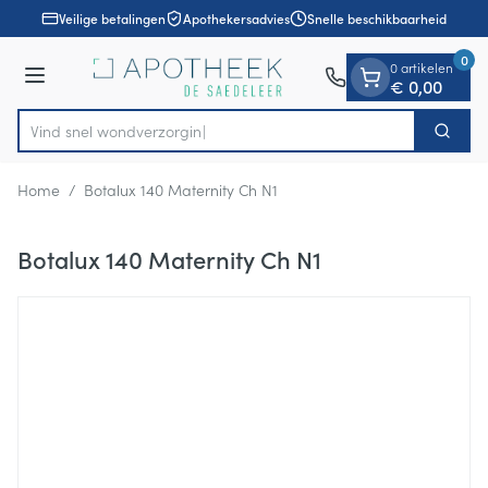
Dia 1 van 1
Ga naar de inhoud
Veilige betalingen
Apothekersadvies
Snelle beschikbaarheid
0
0 artikelen
Menu
€ 0,00
Vind snel wondve
Zoek
Product, merk, categorie...
Home
/
Botalux 140 Maternity Ch N1
Botalux 140 Maternity Ch N1