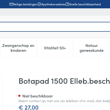
Veilige betalingen
Apothekersadvies
Snelle beschikbaarheid
Zwangerschap en
Natuur
Vitaliteit 50+
, verzorging en hygiëne categorie
enu voor Dieet, voeding en vitamines categorie
Toon submenu voor Zwangerschap en kinderen cat
Toon submenu voor Vitaliteit 5
Toon subm
kinderen
geneeskunde
mer Bge 2
Botapad 1500 Elleb.besc
Niet beschikbaar
Neem contact op met ons via telefoon of e-mail, dan bek
€ 27,00