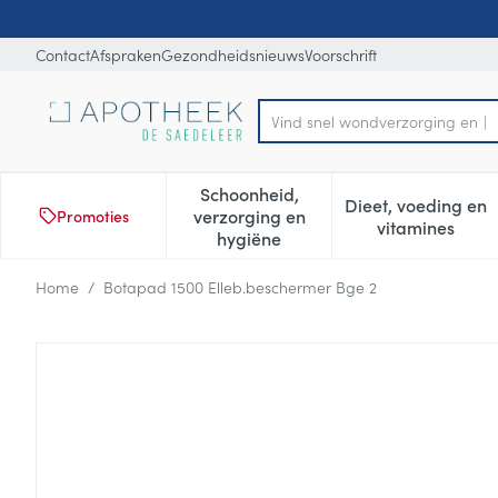
Ga naar de inhoud
Dia 1 van 1
Contact
Afspraken
Gezondheidsnieuws
Voorschrift
Product, merk, categorie...
Schoonheid,
Dieet, voeding en
verzorging en
Promoties
Toon submenu voor Schoonheid
Toon subm
vitamines
hygiëne
Home
/
Botapad 1500 Elleb.beschermer Bge 2
Botapad 1500 Elleb.bescher