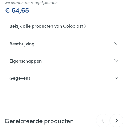
we samen de mogelijkheden.
€ 54,65
Bekijk alle producten van Coloplast
Beschrijving
Eigenschappen
Gegevens
CNK
1516368
Organisaties
Coloplast Belgium
Gerelateerde producten
Merken
Coloplast
,
Comfeel