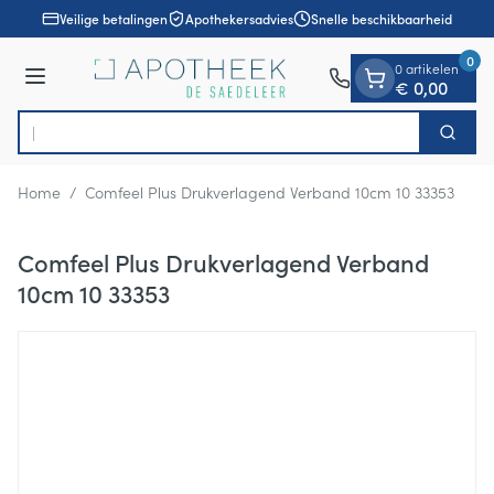
Dia 1 van 1
Ga naar de inhoud
Veilige betalingen
Apothekersadvies
Snelle beschikbaarheid
0
0 artikelen
Menu
€ 0,00
Ontd
Zoek
Product, merk, categorie...
Home
/
Comfeel Plus Drukverlagend Verband 10cm 10 33353
Comfeel Plus Drukverlagend Verband
10cm 10 33353