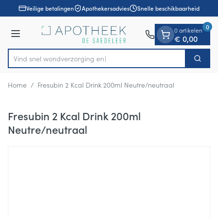
Dia 1 van 1
Ga naar de inhoud
Veilige betalingen
Apothekersadvies
Snelle beschikbaarheid
0
0 artikelen
Menu
€ 0,00
Vind snel wondverzo
Zoek
Product, merk, categorie...
Home
/
Fresubin 2 Kcal Drink 200ml Neutre/neutraal
Fresubin 2 Kcal Drink 200ml
Neutre/neutraal