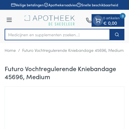
Dia 1 van 1
Ga naar de inhoud
Veilige betalingen
Apothekersadvies
Snelle beschikbaarheid
0
0 artikelen
Menu
€ 0,00
Medicijnen en supplementen zoeken
Zoek
Product, merk, categorie...
Home
/
Futuro Vochtregulerende Kniebandage 45696, Medium
Futuro Vochtregulerende Kniebandage
45696, Medium