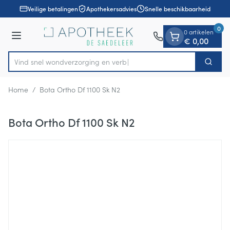
Dia 1 van 1
Ga naar de inhoud
Veilige betalingen
Apothekersadvies
Snelle beschikbaarheid
0
0 artikelen
Menu
€ 0,00
Vind snel wondverzorging
Zoek
Product, merk, categorie...
Home
/
Bota Ortho Df 1100 Sk N2
Bota Ortho Df 1100 Sk N2