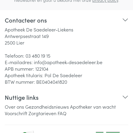
nieuwsbrief en gaat u akkoord met onze
privacy policy
.
Contacteer ons
Apotheek De Saedeleer-Liekens
Antwerpsestraat 149
2500
Lier
Telefoon:
03 480 19 15
E-mailadres:
info@
apotheek-desaedeleer.be
APB nummer:
122104
Apotheek titularis:
Pol De Saedeleer
BTW nummer:
BE0404041820
Nuttige links
Over ons
Gezondheidsnieuws
Apotheker van wacht
Voorschrift
Zorgtarieven
FAQ