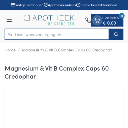
Dia 1 van 1
Ga naar de inhoud
Veilige betalingen
Apothekersadvies
Snelle beschikbaarheid
0
0 artikelen
Menu
€ 0,00
Vind snel wondverzor
Zoek
Product, merk, categorie...
Home
/
Magnesium & Vit B Complex Caps 60 Credophar
Magnesium & Vit B Complex Caps 60
Credophar