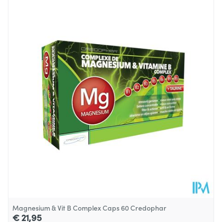
Vitamine B5
6 mg
100%
Lengte
127 mm
Vitamine B6
2.8 mg
200%
Diepte
48 mm
Vitamine B9
400 µg
200%
Behoud
Kamertemperatuur (15°C - 25°C)
Vitamine B12
3 µg
120%
Magnesium & Vit B Complex Caps 60 Credophar
€ 21,95