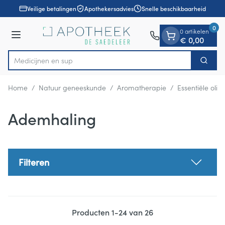
Dia 1 van 1
Ga naar de inhoud
Veilige betalingen
Apothekersadvies
Snelle beschikbaarheid
0
0 artikelen
Menu
€ 0,00
Zoek
Product, merk, categorie...
Home
/
Natuur geneeskunde
/
Aromatherapie
/
Essentiële olië
Ademhaling
Filteren
Producten
1
-
24
van
26