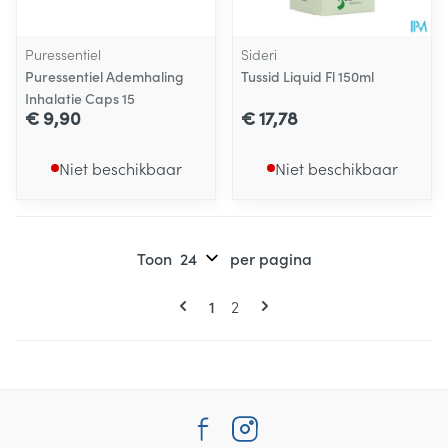
Puressentiel
Sideri
Puressentiel Ademhaling
Tussid Liquid Fl 150ml
Inhalatie Caps 15
€ 9,90
€ 17,78
Niet beschikbaar
Niet beschikbaar
Toon
per pagina
Pagina's
U lees momenteel pagina
Pagina
1
2