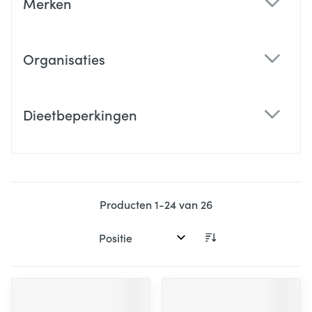
Merken
filter
Organisaties
filter
Dieetbeperkingen
filter
Producten
1
-
24
van
26
Sorteer op: