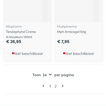
Allopharm
Multipharma
Tendophytol Creme
Mph Arnicagel 50g
A/douleurs 100ml
€ 26,95
€ 7,95
Niet beschikbaar
Niet beschikbaar
Toon
per pagina
Pagina's
U lees momenteel pagina
Pagina
1
2