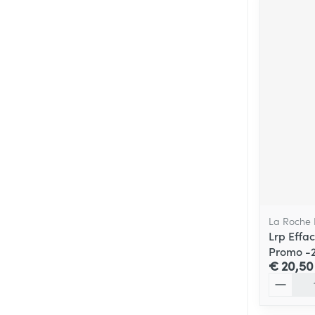
La Roche
Lrp Effa
Promo -
€ 20,50
Aantal