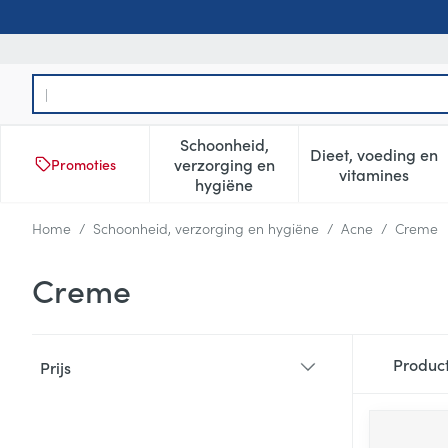
Ga naar de inhoud
Product, merk, categorie...
Schoonheid,
Dieet, voeding en
verzorging en
Promoties
Toon submenu voor Schoonheid
Toon subm
vitamines
hygiëne
Home
/
Schoonheid, verzorging en hygiëne
/
Acne
/
Creme
Creme
Doorgaan naar productlijst
Produc
Prijs
filter