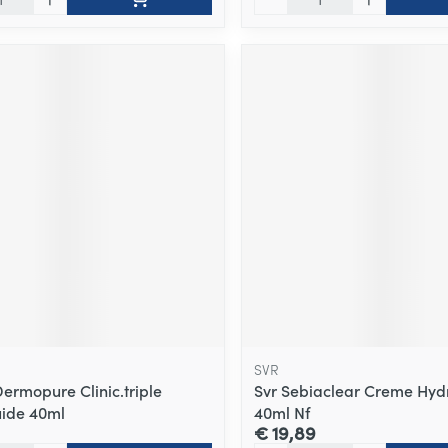
SVR
Dermopure Clinic.triple
Svr Sebiaclear Creme Hyd
uide 40ml
40ml Nf
€ 19,89