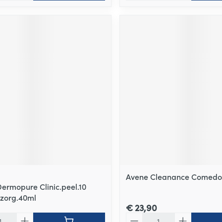
Avene Cleanance Comed
Dermopure Clinic.peel.10
zorg.40ml
€ 23,90
Aantal