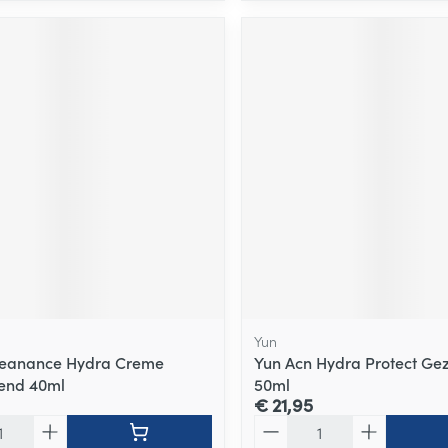
Yun
leanance Hydra Creme
Yun Acn Hydra Protect Ge
end 40ml
50ml
€ 21,95
Aantal