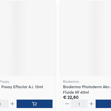
 Posay
Bioderma
Posay Effaclar A.i. 15ml
Bioderma Photoderm Akn 
Fluide Nf 40ml
€ 22,80
Aantal