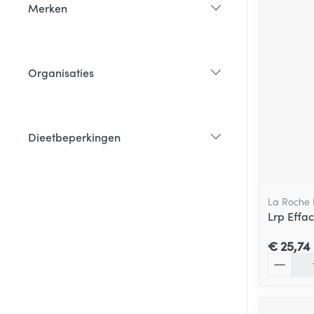
Merken
filter
Organisaties
filter
Dieetbeperkingen
filter
La Roche
Lrp Effa
€ 25,74
Aantal