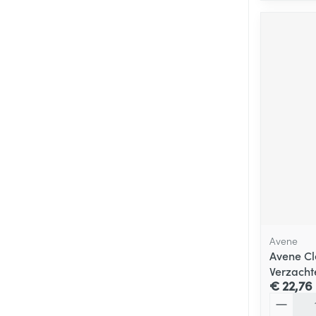
Avene
Avene C
Verzacht
€ 22,76
Aantal