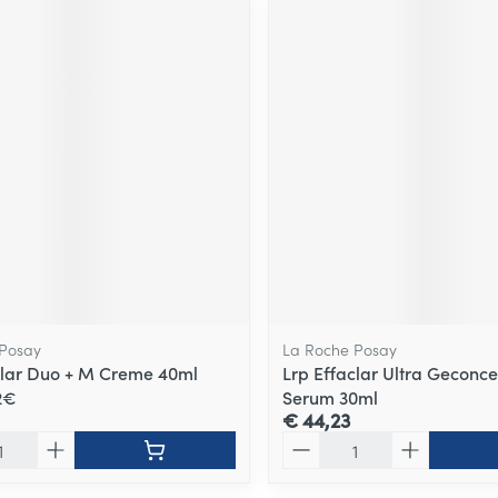
 Posay
La Roche Posay
clar Duo + M Creme 40ml
Lrp Effaclar Ultra Geconc
2€
Serum 30ml
€ 44,23
Aantal