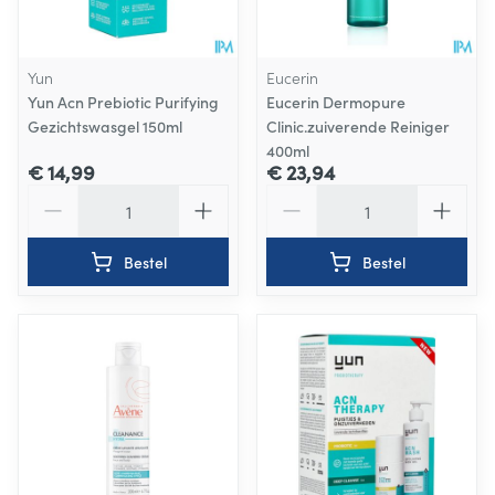
Yun
Eucerin
Yun Acn Prebiotic Purifying
Eucerin Dermopure
Gezichtswasgel 150ml
Clinic.zuiverende Reiniger
400ml
€ 14,99
€ 23,94
Aantal
Aantal
Bestel
Bestel