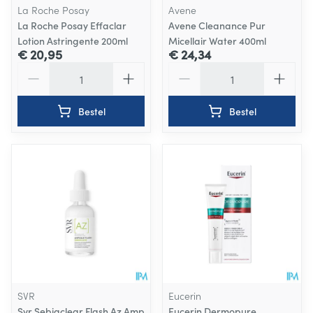
La Roche Posay
Avene
La Roche Posay Effaclar
Avene Cleanance Pur
Lotion Astringente 200ml
Micellair Water 400ml
€ 20,95
€ 24,34
Aantal
Aantal
Bestel
Bestel
SVR
Eucerin
Svr Sebiaclear Flash Az Amp
Eucerin Dermopure