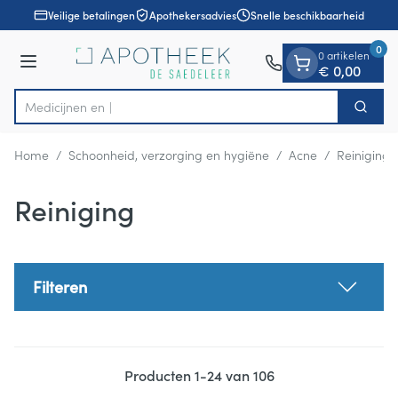
Dia 1 van 1
Ga naar de inhoud
Veilige betalingen
Apothekersadvies
Snelle beschikbaarheid
0
0 artikelen
Menu
€ 0,00
Zoek
Product, merk, categorie...
Home
/
Schoonheid, verzorging en hygiëne
/
Acne
/
Reiniging
Reiniging
Filteren
Producten
1
-
24
van
106