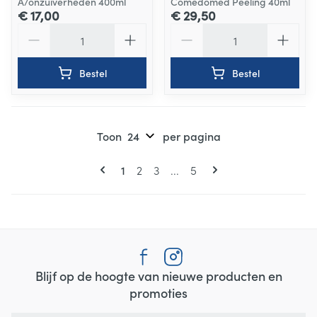
A/onzuiverheden 400ml
Comedomed Peeling 40ml
€ 17,00
€ 29,50
Aantal
Aantal
Bestel
Bestel
Toon
per pagina
Pagina's
U lees momenteel pagina
Pagina
Pagina
Pagina
1
2
3
...
5
Blijf op de hoogte van nieuwe producten en
promoties