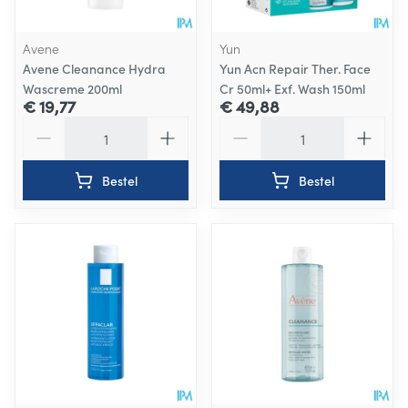
Avene
Yun
Avene Cleanance Hydra
Yun Acn Repair Ther. Face
Wascreme 200ml
Cr 50ml+ Exf. Wash 150ml
€ 19,77
€ 49,88
Aantal
Aantal
Bestel
Bestel