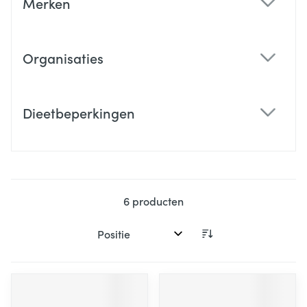
Merken
filter
Organisaties
filter
Dieetbeperkingen
filter
6
producten
Sorteer op: