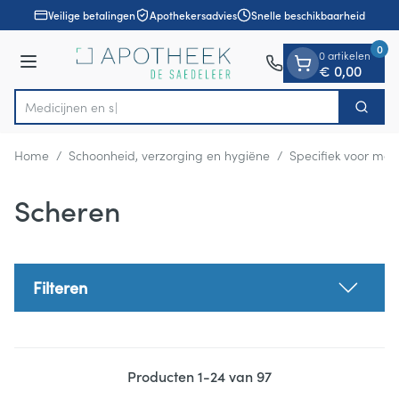
Dia 1 van 1
Ga naar de inhoud
Veilige betalingen
Apothekersadvies
Snelle beschikbaarheid
0
0 artikelen
Menu
€ 0,00
Zoek
Product, merk, categorie...
Home
/
Schoonheid, verzorging en hygiëne
/
Specifiek voor ma
Scheren
Filteren
Producten
1
-
24
van
97