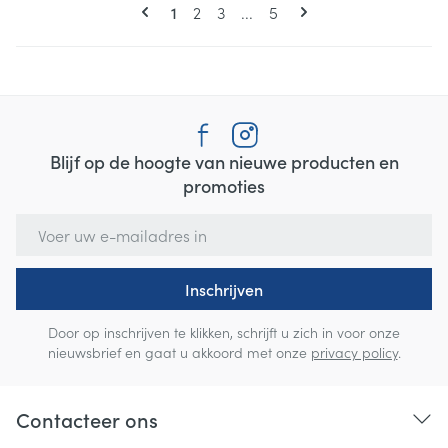
Pagina's
U lees momenteel pagina
Pagina
Pagina
Pagina
1
2
3
...
5
Blijf op de hoogte van nieuwe producten en
promoties
E-mail adres
Inschrijven
Door op inschrijven te klikken, schrijft u zich in voor onze
nieuwsbrief en gaat u akkoord met onze
privacy policy
.
Contacteer ons