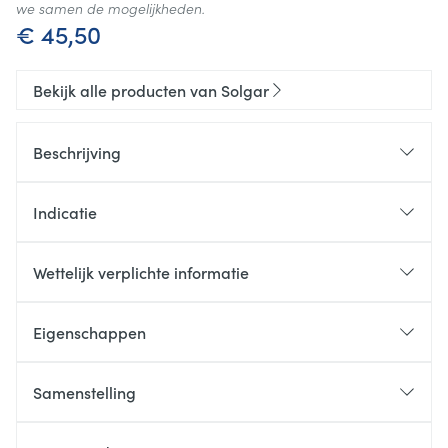
we samen de mogelijkheden.
€ 45,50
Bekijk alle producten van Solgar
Beschrijving
Indicatie
De donkere glazen verpakking biedt de meest
Wettelijk verplichte informatie
optimale bescherming tegen invloed van zuurstof,
vocht en licht
Eigenschappen
Zonder gist
Zonder gluten
Samenstelling
Zonder zuivel
Soja isoflavonen (uit soja kiemen extract) 38
Zonder tarwe