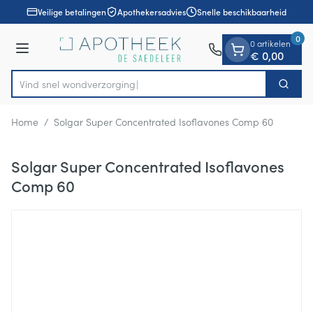
Dia 1 van 1
Ga naar de inhoud
Veilige betalingen
Apothekersadvies
Snelle beschikbaarheid
0
0 artikelen
Menu
€ 0,00
Vind snel wondv
Zoek
Product, merk, categorie...
Home
/
Solgar Super Concentrated Isoflavones Comp 60
Solgar Super Concentrated Isoflavones
Comp 60