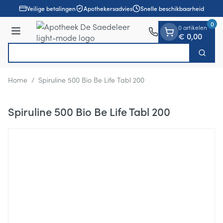
Dia 1 van 1
Ga naar de inhoud
Veilige betalingen
Apothekersadvies
Snelle beschikbaarheid
0
0 artikelen
Menu
€ 0,00
Ontd
Zoek
Product, merk, categorie...
Home
/
Spiruline 500 Bio Be Life Tabl 200
Spiruline 500 Bio Be Life Tabl 200