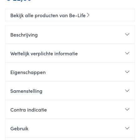
Bekijk alle producten van Be-Life
Beschrijving
Wettelijk verplichte informatie
Eigenschappen
Samenstelling
1
Samenstelling
Contra indicatie
tablet
Spirulina (
Spirulina platensis
500
Gebruik
(Gomont) Geitler
) bio
mg