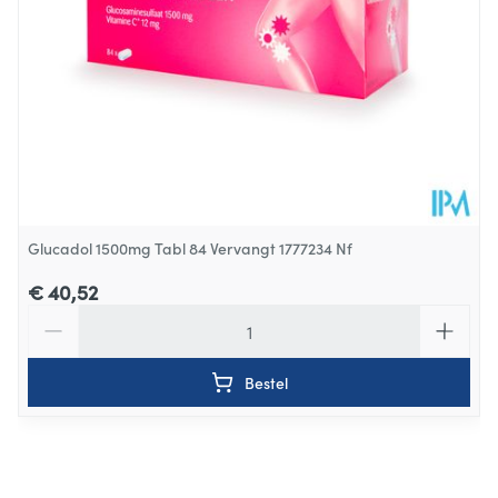
Dieetbeperkingen
Bio
Kamertemperatuur (15°C -
Behoud
25°C)
Glucadol 1500mg Tabl 84 Vervangt 1777234 Nf
€ 40,52
Aantal
Bestel