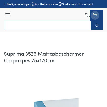
Ga naar de inhoud
Veilige betalingen
Apothekersadvies
Snelle beschikbaarheid
Menu
Zoek
Product, merk, categorie...
Suprima 3526 Matrasbeschermer
Co+pu+pes 75x170cm