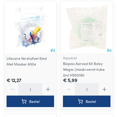
Aquacel
Lifecare Verstuifset Kind
Biopax Aerosol Kit Baby
Met Masker 6004
Wegw. (mask+verst+tube
2m) HS50180
€ 12,27
€ 5,99
Aantal
Aantal
Bestel
Bestel