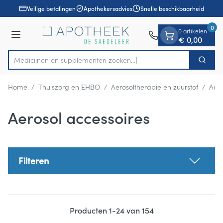
Dia 1 van 1
Ga naar de inhoud
Veilige betalingen
Apothekersadvies
Snelle beschikbaarheid
0
0 artikelen
Menu
€ 0,00
Medicijnen en supplementen zo
Zoek
Product, merk, categorie...
Home
/
Thuiszorg en EHBO
/
Aerosoltherapie en zuurstof
/
Aero
Aerosol accessoires
Filteren
Producten
1
-
24
van
154