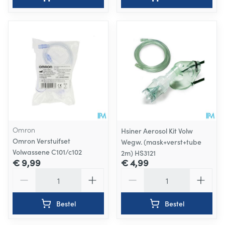
Omron
Hsiner Aerosol Kit Volw
Omron Verstuifset
Wegw. (mask+verst+tube
Volwassene C101/c102
2m) HS3121
€ 9,99
€ 4,99
Aantal
Aantal
Bestel
Bestel