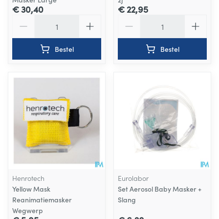
€ 30,40
€ 22,95
Aantal
Aantal
Bestel
Bestel
Henrotech
Eurolabor
Yellow Mask
Set Aerosol Baby Masker +
Reanimatiemasker
Slang
Wegwerp