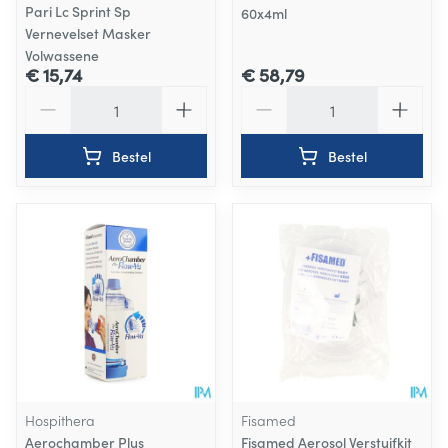
Pari Lc Sprint Sp
60x4ml
Vernevelset Masker
Volwassene
€ 15,74
€ 58,79
Aantal
Aantal
Bestel
Bestel
Hospithera
Fisamed
Aerochamber Plus
Fisamed Aerosol Verstuifkit