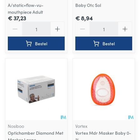
A/static+flow-vu-
Baby Otc Sol
mouthpiece Adult
€ 37,23
€ 8,94
Aantal
Aantal
Bestel
Bestel
Nosiboo
Vortex
Optichamber Diamond Met
Vortex Mdr Masker Baby 0-
Masker Large
2j