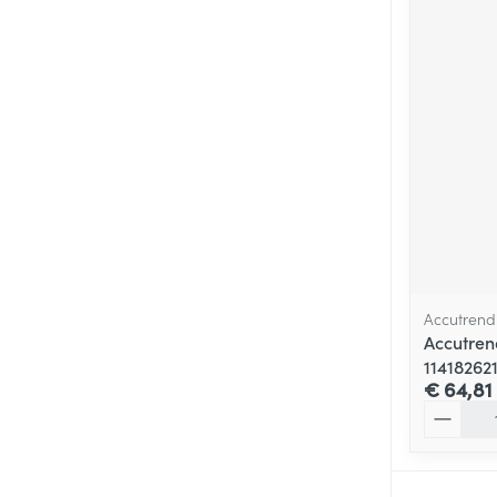
Accutrend
Accutrend
11418262
€ 64,81
Aantal