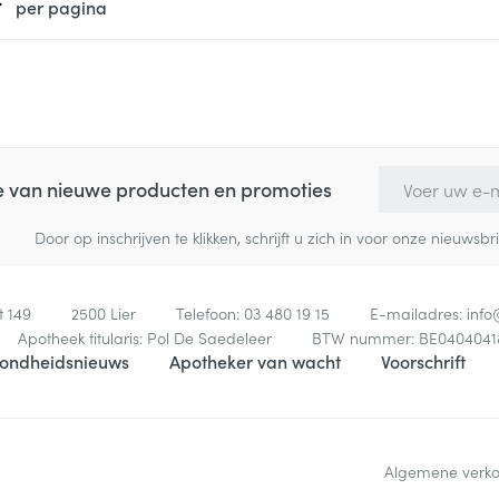
per pagina
E-mail adres
te van nieuwe producten en promoties
Door op inschrijven te klikken, schrijft u zich in voor onze nieuw
t 149
2500
Lier
Telefoon:
03 480 19 15
E-mailadres:
inf
Apotheek titularis:
Pol De Saedeleer
BTW nummer:
BE0404041
ondheidsnieuws
Apotheker van wacht
Voorschrift
Algemene verk