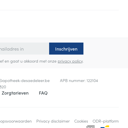
Inschrijven
sbrief en gaat u akkoord met onze
privacy policy
.
o@
apotheek-desaedeleer.be
APB nummer:
122104
820
Zorgtarieven
FAQ
oopsvoorwaarden
Privacy disclaimer
Cookies
ODR-platform