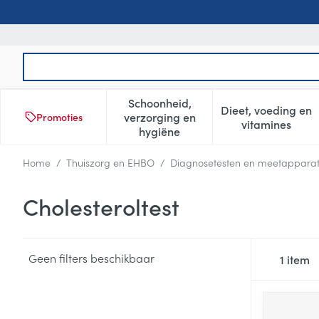
Ga naar de inhoud
Product, merk, categorie...
Schoonheid,
Dieet, voeding en
verzorging en
Promoties
Toon submenu voor Schoonheid
Toon subm
vitamines
hygiëne
Home
/
Thuiszorg en EHBO
/
Diagnosetesten en meetappara
Cholesteroltest
Geen filters beschikbaar
1
item