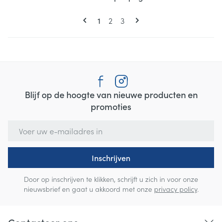
Pagina's
U lees momenteel pagina
Pagina
Pagina
1
2
3
Blijf op de hoogte van nieuwe producten en
promoties
E-mail adres
Inschrijven
Door op inschrijven te klikken, schrijft u zich in voor onze
nieuwsbrief en gaat u akkoord met onze
privacy policy
.