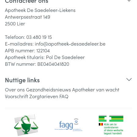
Contacteer ons
Apotheek De Saedeleer-Liekens
Antwerpsestraat 149
2500
Lier
Telefoon:
03 480 19 15
E-mailadres:
info@
apotheek-desaedeleer.be
APB nummer:
122104
Apotheek titularis:
Pol De Saedeleer
BTW nummer:
BE0404041820
Nuttige links
Over ons
Gezondheidsnieuws
Apotheker van wacht
Voorschrift
Zorgtarieven
FAQ