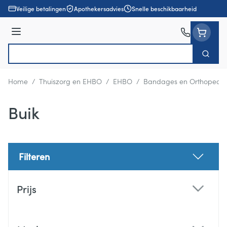
Ga naar de inhoud
Veilige betalingen
Apothekersadvies
Snelle beschikbaarheid
Menu
Zoek
Product, merk, categorie...
Home
/
Thuiszorg en EHBO
/
EHBO
/
Bandages en Orthopedie
Buik
Filteren
Doorgaan naar productlijst
Prijs
filter