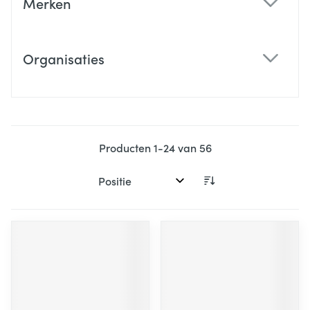
Merken
filter
Organisaties
filter
Producten
1
-
24
van
56
Sorteer op: