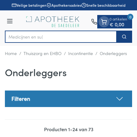
Dia 1 van 1
Ga naar de inhoud
Veilige betalingen
Apothekersadvies
Snelle beschikbaarheid
0
0 artikelen
Menu
€ 0,00
Zoek
Product, merk, categorie...
Home
/
Thuiszorg en EHBO
/
Incontinentie
/
Onderleggers
Onderleggers
Filteren
Producten
1
-
24
van
73