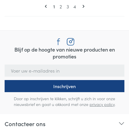
Pagina's
U lees momenteel pagina
Pagina
Pagina
Pagina
1
2
3
4
Blijf op de hoogte van nieuwe producten en
promoties
E-mail adres
Inschrijven
Door op inschrijven te klikken, schrijft u zich in voor onze
nieuwsbrief en gaat u akkoord met onze
privacy policy
.
Contacteer ons