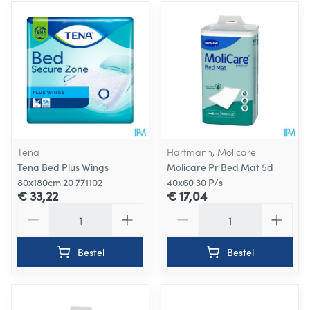
Tena
Hartmann, Molicare
Tena Bed Plus Wings
Molicare Pr Bed Mat 5d
80x180cm 20 771102
40x60 30 P/s
€ 33,22
€ 17,04
Aantal
Aantal
Bestel
Bestel