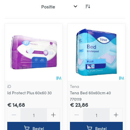
Sorteer op:
iD
Tena
Id Protect Plus 60x60 30
Tena Bed 60x60cm 40
770119
€ 14,68
€ 23,86
Aantal
Aantal
Bestel
Bestel