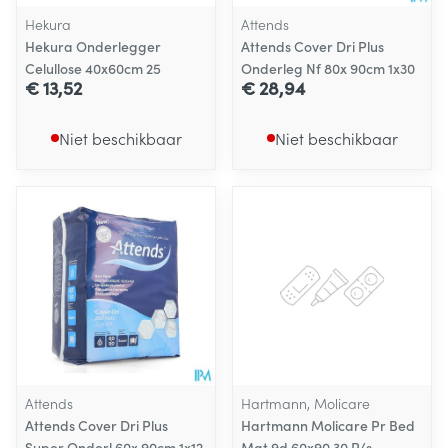
Hekura
Attends
Hekura Onderlegger
Attends Cover Dri Plus
Celullose 40x60cm 25
Onderleg Nf 80x 90cm 1x30
€ 13,52
€ 28,94
Niet beschikbaar
Niet beschikbaar
Attends
Hartmann, Molicare
Attends Cover Dri Plus
Hartmann Molicare Pr Bed
Super Onderl.60x 90cm 1x12
Mat 9d 60x90 30 P/s