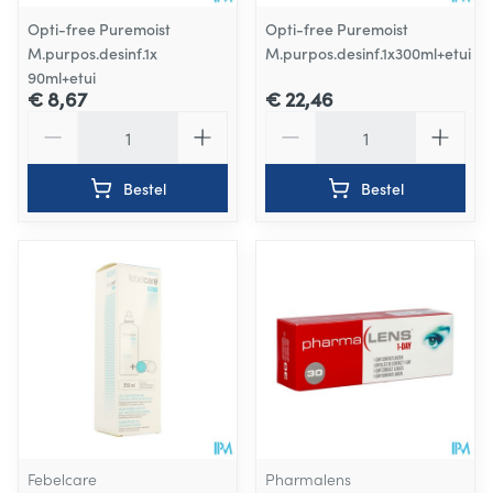
Opti-free Puremoist
Opti-free Puremoist
M.purpos.desinf.1x
M.purpos.desinf.1x300ml+etui
90ml+etui
€ 8,67
€ 22,46
Aantal
Aantal
Bestel
Bestel
Febelcare
Pharmalens