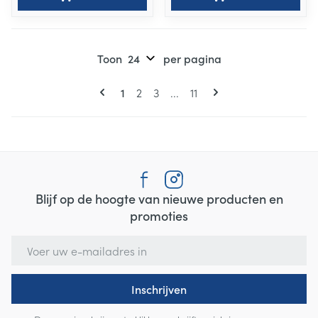
Toon
per pagina
Pagina's
U lees momenteel pagina
Pagina
Pagina
Pagina
1
2
3
...
11
Blijf op de hoogte van nieuwe producten en
promoties
E-mail adres
Inschrijven