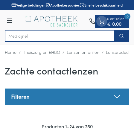
Dia 1 van 1
Ga naar de inhoud
Veilige betalingen
Apothekersadvies
Snelle beschikbaarheid
0
0 artikelen
Menu
€ 0,00
Zoek
Product, merk, categorie...
Home
/
Thuiszorg en EHBO
/
Lenzen en brillen
/
Lensproducte
Zachte contactlenzen
Filteren
Producten
1
-
24
van
250