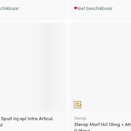
schikbaar
Niet beschikbaar
Op voorschrift
Spuit Inj.opl Intra Articul.
Sterop
Sterop Morf Hcl 10mg + At
ml
0,25mg