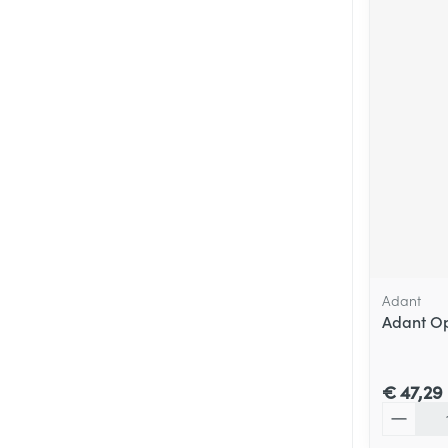
Adant
Adant Opl
€ 47,29
Aantal