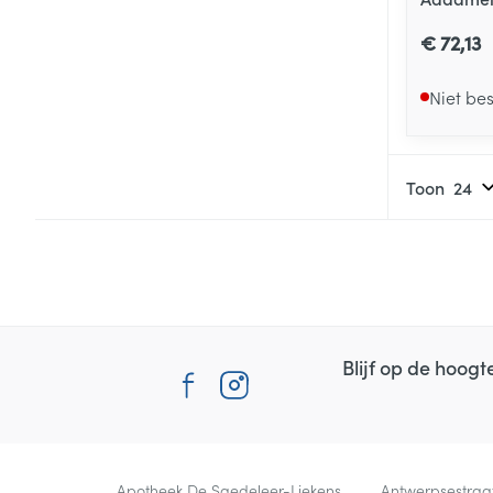
€ 72,13
Niet be
Toon
Blijf op de hoog
Contacteer ons
Apotheek De Saedeleer-Liekens
Antwerpsestraa