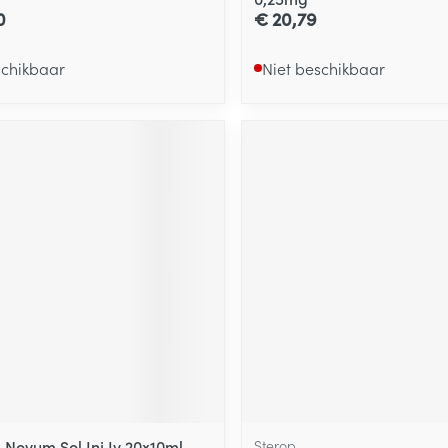
0
€ 20,79
schikbaar
Niet beschikbaar
Novum Sol Inj Iv 20x10ml
Sterop