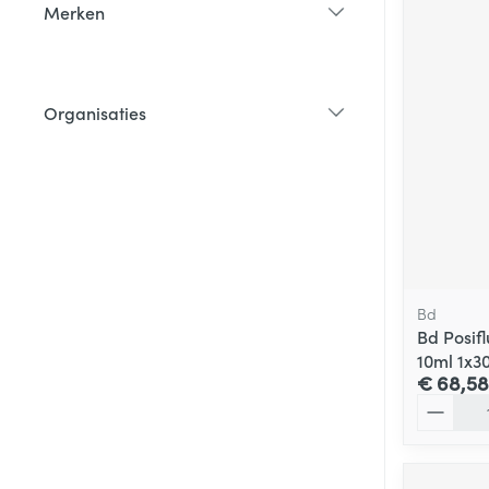
Merken
filter
Organisaties
filter
Bd
Bd Posifl
10ml 1x3
€ 68,58
Aantal