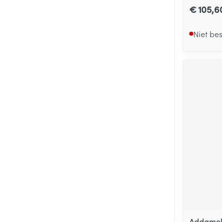
€ 105,6
Niet be
Addamel 