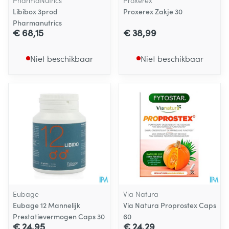
PharmaNutrics
Proxerex
Libibox 3prod
Proxerex Zakje 30
Pharmanutrics
€ 68,15
€ 38,99
Niet beschikbaar
Niet beschikbaar
Eubage
Via Natura
Eubage 12 Mannelijk
Via Natura Proprostex Caps
Prestatievermogen Caps 30
60
€ 24,95
€ 24,29