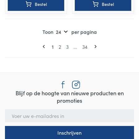
Bestel
Bestel
Toon
per pagina
Pagina's
U lees momenteel pagina
Pagina
Pagina
Pagina
1
2
3
...
34
Blijf op de hoogte van nieuwe producten en
promoties
E-mail adres
Inschrijven