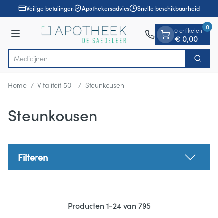
Dia 1 van 1
Ga naar de inhoud
Veilige betalingen
Apothekersadvies
Snelle beschikbaarheid
0
0 artikelen
Menu
€ 0,00
Zoek
Product, merk, categorie...
Home
/
Vitaliteit 50+
/
Steunkousen
Steunkousen
Filteren
Producten
1
-
24
van
795