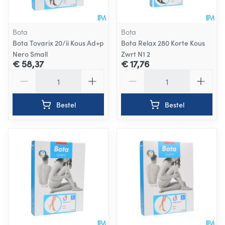
Bota
Bota
Bota Tovarix 20/ii Kous Ad+p
Bota Relax 280 Korte Kous
Nero Small
Zwrt N1 2
€ 58,37
€ 17,76
Aantal
Aantal
Bestel
Bestel