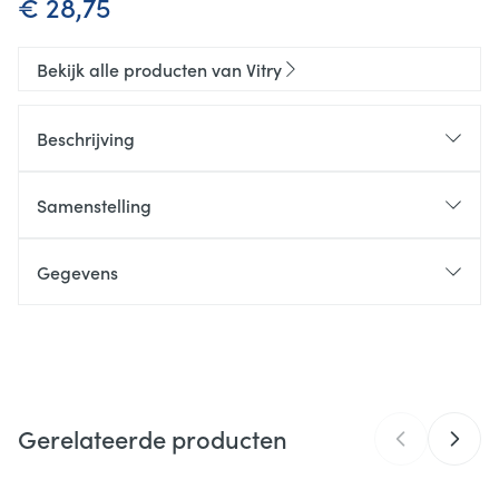
€ 28,75
Bekijk alle producten van Vitry
Beschrijving
Samenstelling
Gegevens
CNK
1221845
Organisaties
Vitry
Gerelateerde producten
Merken
Vitry