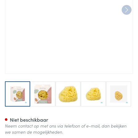
View larger image
View larger image
View larger image
View larger image
View lar
Zeespons Natuurlijk 14cm
Niet beschikbaar
Neem contact op met ons via telefoon of e-mail, dan bekijken
we samen de mogelijkheden.