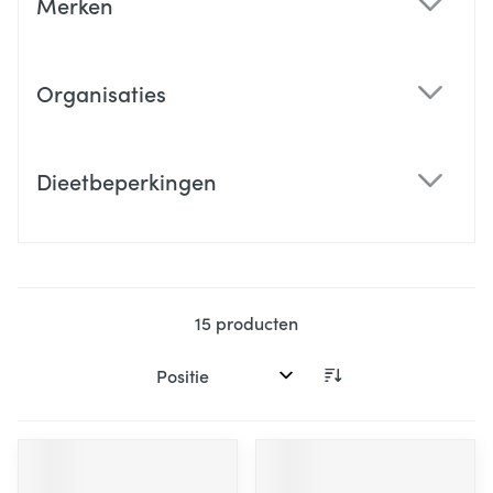
Merken
filter
Organisaties
filter
Dieetbeperkingen
filter
15
producten
Sorteer op: