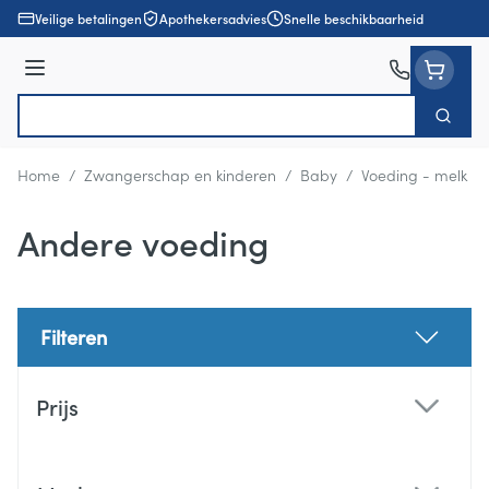
Ga naar de inhoud
Veilige betalingen
Apothekersadvies
Snelle beschikbaarheid
Menu
Zoek
Product, merk, categorie...
Home
/
Zwangerschap en kinderen
/
Baby
/
Voeding - melk
/
Andere voeding
Filteren
Doorgaan naar productlijst
Prijs
filter