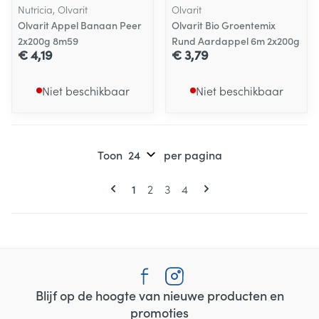
Nutricia, Olvarit
Olvarit
Olvarit Appel Banaan Peer
Olvarit Bio Groentemix
2x200g 8m59
Rund Aardappel 6m 2x200g
€ 4,19
€ 3,79
Niet beschikbaar
Niet beschikbaar
Toon
per pagina
Pagina's
U lees momenteel pagina
Pagina
Pagina
Pagina
1
2
3
4
Blijf op de hoogte van nieuwe producten en
promoties